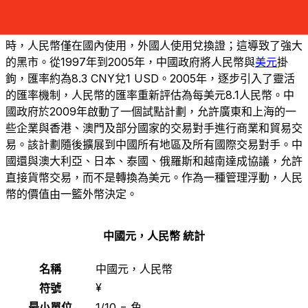
在計劃經濟時期，中國人民幣的匯率被設定為不切實際的價
值，因此實施了嚴格的貨幣指導方針。1978年中國經濟開放
時，人民幣僅在國內使用，外國人使用兌換證；這導致了強大
的黑市。從1997年到2005年，中國政府將人民幣與
美元
掛
鉤，匯率約為8.3 CNY兌1 USD。2005年，逐步引入了靈活
的匯率機制，人民幣的匯率重新評估為每美元8.1人民幣。中
國政府於2009年啟動了一個試點計劃，允許廣東和上海的一
些企業與香港、澳門及部分國家的交易對手進行商業和貿易交
易。該計劃隨後擴展到中國所有地區及所有國際交易對手。中
國還與澳大利亞、日本、泰國、俄羅斯和越南達成協議，允許
直接貨幣交易，而不是轉換為美元。作為一種管理浮動，人民
幣的價值由一籃外幣決定。
中國元，人民幣 統計
名稱
中國元，人民幣
¥
符號
最小單位
1/10 = 角