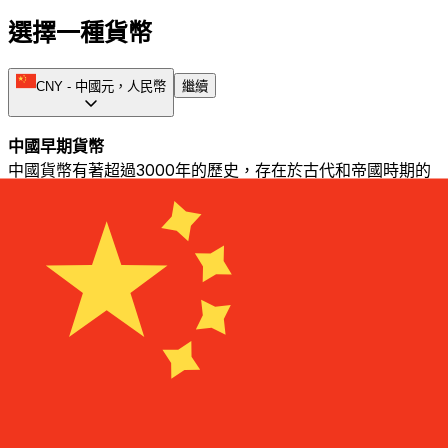
選擇一種貨幣
CNY
-
中國元，人民幣
繼續
中國早期貨幣
中國貨幣有著超過3000年的歷史，存在於古代和帝國時期的
中國。1914年，銀元被確立為中華民國的官方貨幣，並在
1930年代增加了銅、分和鎳幣。在此期間，銀的價值上升，
中國無法再維持銀本位。1935年，發行了一種名為法幣的新
貨幣。
黃金元和人民幣的介紹
黃金元在1948年以1黃金元兌300萬法幣的匯率取代了法幣。
同年，人民幣（通常稱為RMB）被引入，以幫助穩定共產黨
控制的中國大陸地區。1955年，進行了重新評估，並以1新人
民幣兌1萬舊人民幣的匯率引入了新的人民幣。
人民幣在外匯中的地位