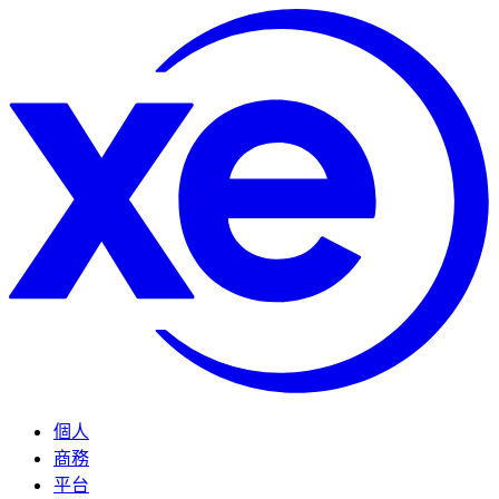
個人
商務
平台