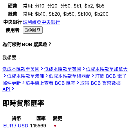
硬幣
常用:
分10, 分20, 分50, $b1, $b2, $b5
紙幣
常用:
$b10, $b20, $b50, $b100, $b200
中央銀行
玻利維亞中央銀行
使用者
玻利維亞
為何您對 BOB 感興趣？
我想要...
低成本匯款至美國
低成本匯款至英國
低成本匯款至加拿大
低成本匯款至澳洲
低成本匯款至紐西蘭
訂閱 BOB 電子
郵件更新
於手機上查看 BOB 匯率
取得 BOB 貨幣數據
API
即時貨幣匯率
貨幣
匯率
變更
EUR / USD
1.15569
▼