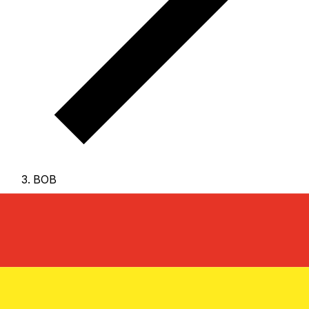
BOB
BOB - 玻利維亞玻利維亞諾
玻利維亞玻利維亞諾 是 玻利維亞 的貨幣。
我們的排行顯示
最常用的 玻利維亞玻利維亞諾 匯率為 BOB 兌 USD。
玻利
維亞諾 的貨幣代碼為 BOB
，其符號為 $b。
下方可查看 玻利
維亞玻利維亞諾 匯率與換算工具。