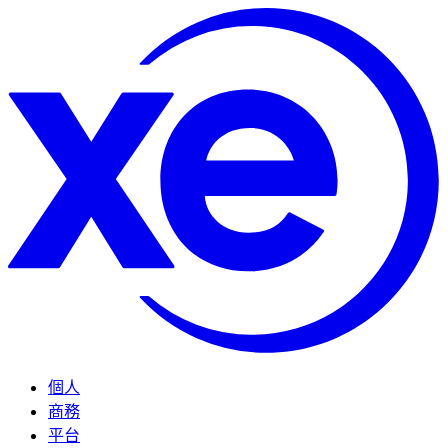
個人
商務
平台