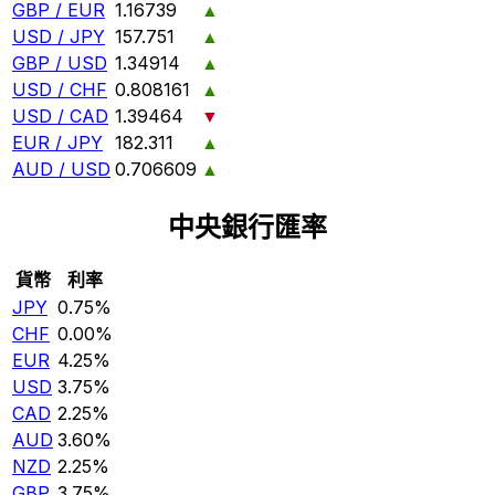
GBP / EUR
1.16739
▲
USD / JPY
157.751
▲
GBP / USD
1.34914
▲
USD / CHF
0.808161
▲
USD / CAD
1.39464
▼
EUR / JPY
182.311
▲
AUD / USD
0.706609
▲
中央銀行匯率
貨幣
利率
JPY
0.75%
CHF
0.00%
EUR
4.25%
USD
3.75%
CAD
2.25%
AUD
3.60%
NZD
2.25%
GBP
3.75%