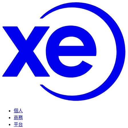
個人
商務
平台