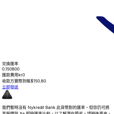
兌換匯率
0.150800
匯款費用
kr0
收款方實際到帳
$150.80
立即發送
我們暫時沒有 Nykredit Bank 此貨幣對的匯率，但您仍可將
其報價與 Xe 即時匯率比較，以了解潛在節省。請稍後再來，