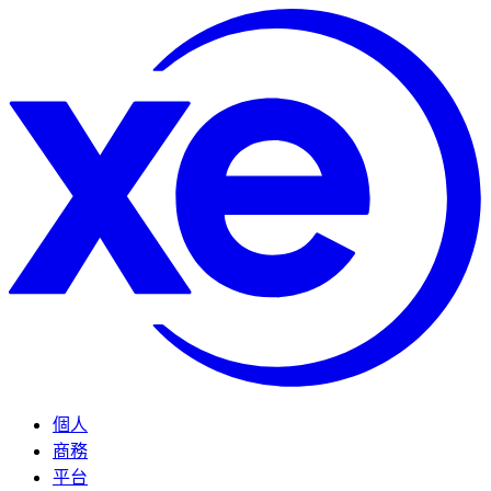
個人
商務
平台