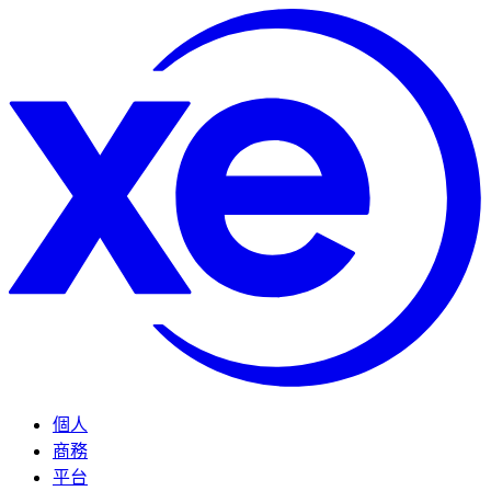
個人
商務
平台