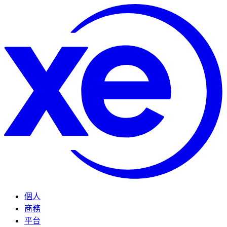
個人
商務
平台