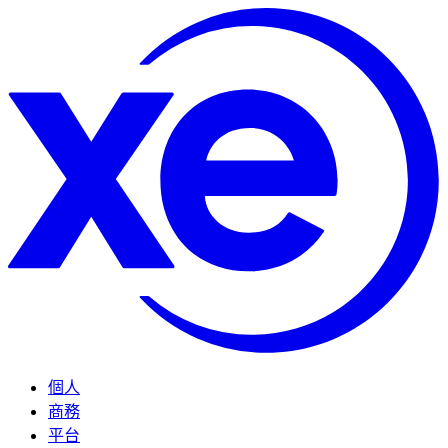
個人
商務
平台