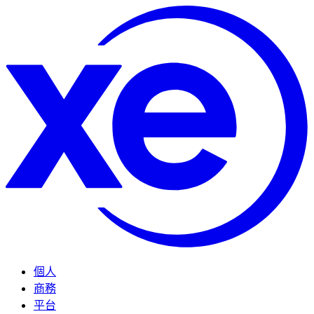
個人
商務
平台