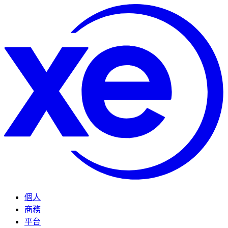
個人
商務
平台