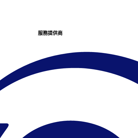
服務提供商