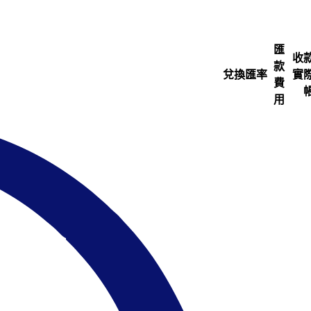
匯
收
款
兌換匯率
實
費
用