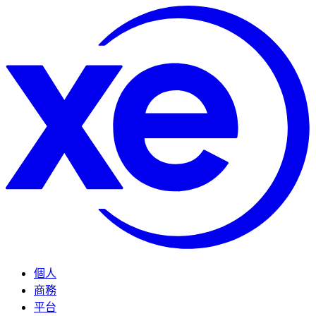
個人
商務
平台