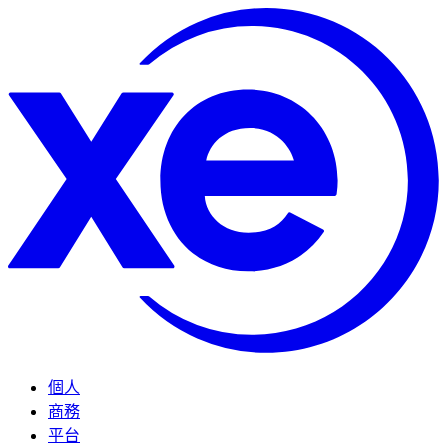
個人
商務
平台