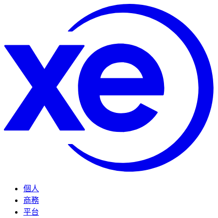
個人
商務
平台