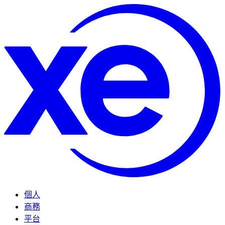
個人
商務
平台