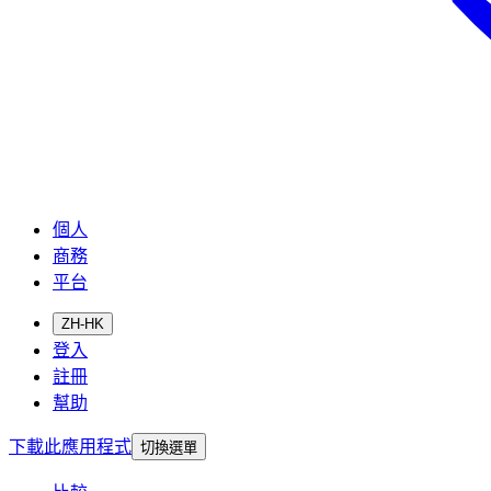
個人
商務
平台
ZH-HK
登入
註冊
幫助
下載此應用程式
切換選單