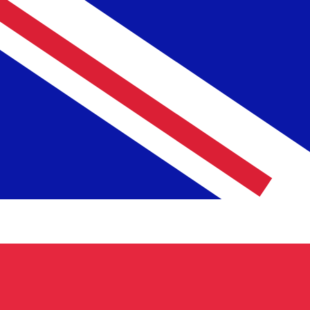
立即諮詢貨幣專家。
我們可以提供比競爭對手更優惠的匯率。
預約通話
服務提供商
兌換匯率
匯款費用
收款方實際到帳
我們當前沒有該貨幣的資料。
我們當前沒有該貨幣的資料。
瞭解更多我們如何收集這些匯率