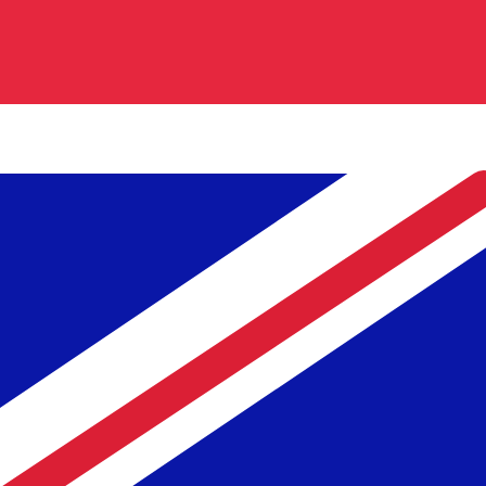
關於Bank of Africa Kenya
.肯亞銀行成立於2004年，總部位於內羅畢，隸屬於泛非洲
的區域互聯互通，支持跨境支付、供應鏈和專案融資。
KES - GBP貨幣訊息
KES
-
肯雅先令
我們的貨幣排名顯示最熱門的 肯雅先令 匯率是 KES 兌換 USD
肯雅先令
GBP
-
英國鎊
我們的貨幣排名顯示最熱門的 英國鎊 匯率是 GBP 兌換 USD 
英國鎊