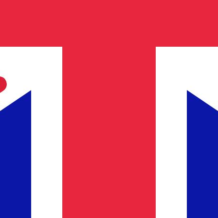
銀行集團－非洲銀行。該集團為個人、中小企業和企業提供帳戶、
 匯率。 肯雅先令 的貨幣代碼為 KES。 貨幣符號為 KSh。
匯率。 英國鎊 的貨幣代碼為 GBP。 貨幣符號為 £。