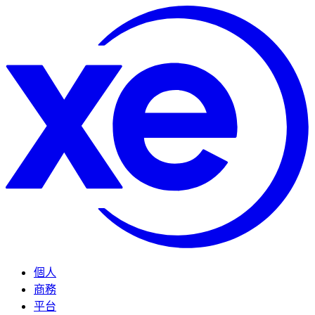
個人
商務
平台