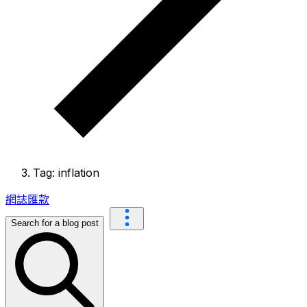
Tag: inflation
網誌
匯款
Search for a blog post