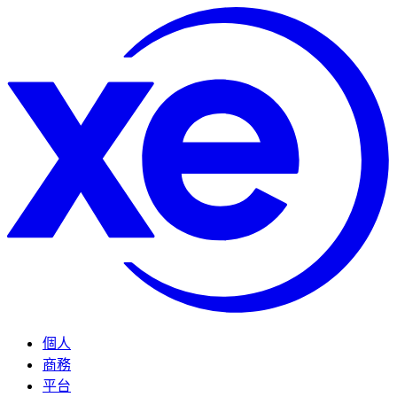
個人
商務
平台