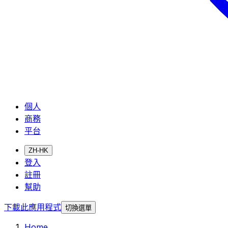
個人
商務
平台
ZH-HK
登入
註冊
幫助
下載此應用程式
切換選單
Home