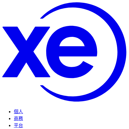
個人
商務
平台