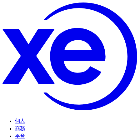
個人
商務
平台