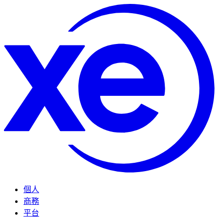
個人
商務
平台