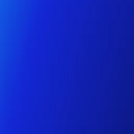
個人
商務
平台
ZH-HK
登入
註冊
幫助
下載此應用程式
切換選單
Home