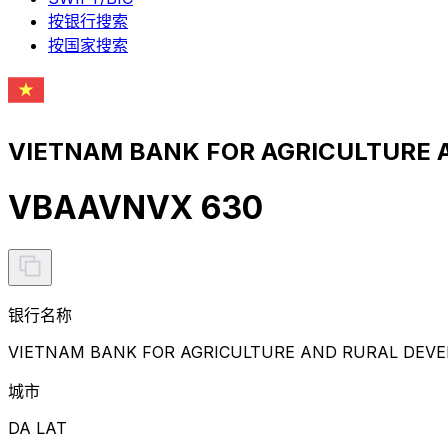
按银行搜索
按国家搜索
VIETNAM BANK FOR AGRICULTURE
VBAAVNVX 630
银行名称
VIETNAM BANK FOR AGRICULTURE AND RURAL DEV
城市
DA LAT