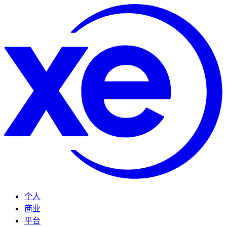
个人
商业
平台