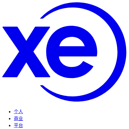
个人
商业
平台