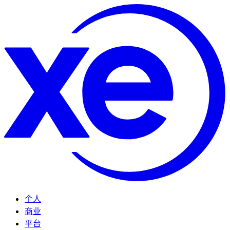
个人
商业
平台