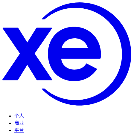
个人
商业
平台