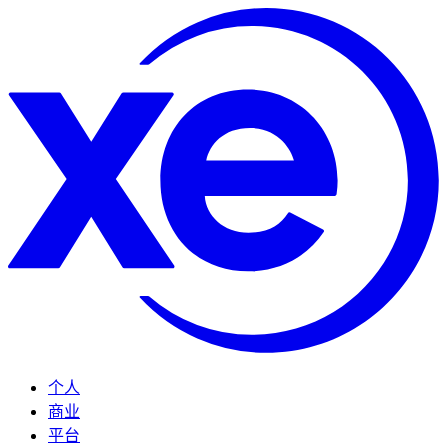
个人
商业
平台