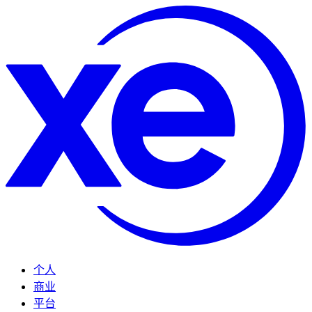
个人
商业
平台