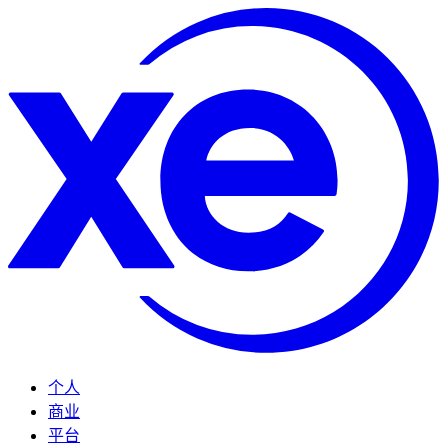
个人
商业
平台