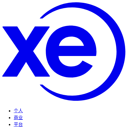
个人
商业
平台