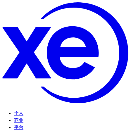
个人
商业
平台