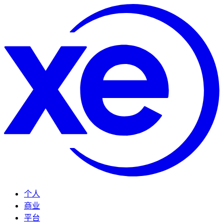
个人
商业
平台