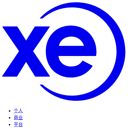
个人
商业
平台