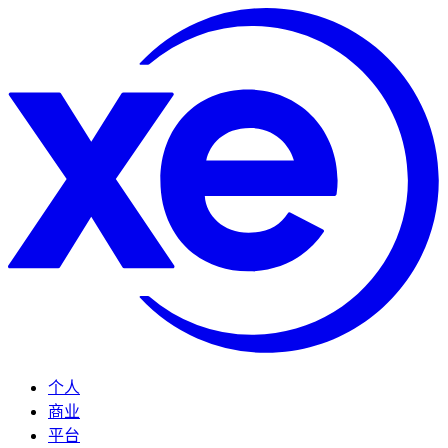
个人
商业
平台