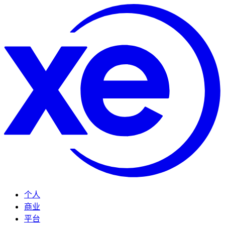
个人
商业
平台