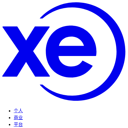
个人
商业
平台