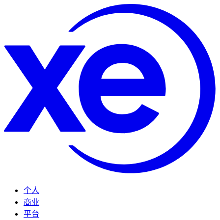
个人
商业
平台