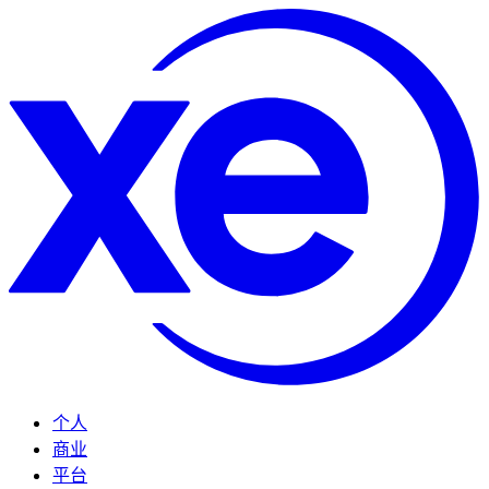
个人
商业
平台