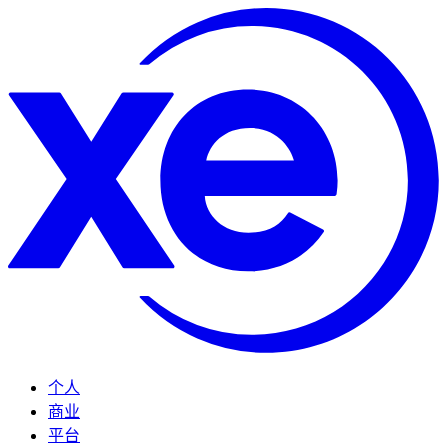
个人
商业
平台