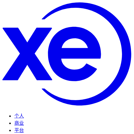
个人
商业
平台