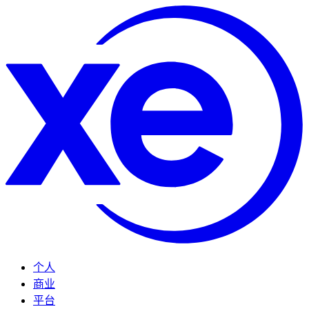
个人
商业
平台