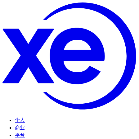
个人
商业
平台