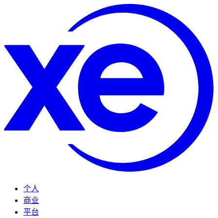
个人
商业
平台