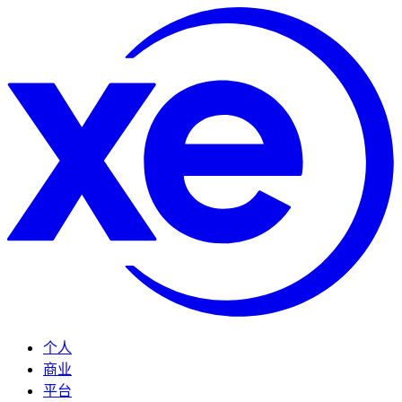
个人
商业
平台