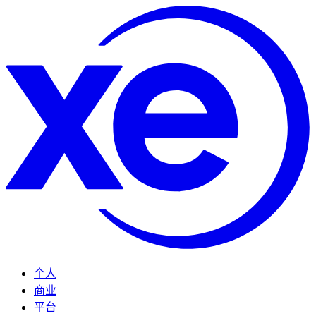
个人
商业
平台