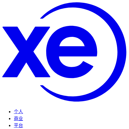
个人
商业
平台