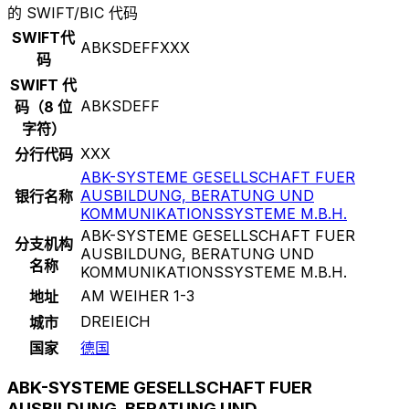
的 SWIFT/BIC 代码
SWIFT代
ABKSDEFFXXX
码
SWIFT 代
ABKSDEFF
码（8 位
字符）
XXX
分行代码
ABK-SYSTEME GESELLSCHAFT FUER
AUSBILDUNG, BERATUNG UND
银行名称
KOMMUNIKATIONSSYSTEME M.B.H.
ABK-SYSTEME GESELLSCHAFT FUER
分支机构
AUSBILDUNG, BERATUNG UND
名称
KOMMUNIKATIONSSYSTEME M.B.H.
AM WEIHER 1-3
地址
DREIEICH
城市
国家
德国
ABK-SYSTEME GESELLSCHAFT FUER
AUSBILDUNG, BERATUNG UND