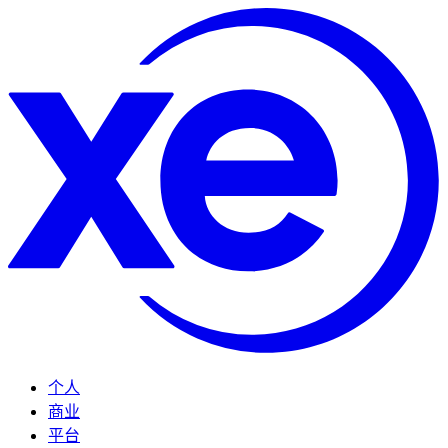
个人
商业
平台