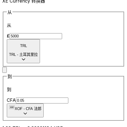
XE Currency 转换器
从
从
₤
TRL
TRL
-
土耳其里拉
到
到
CFA
XOF
-
CFA 法郎