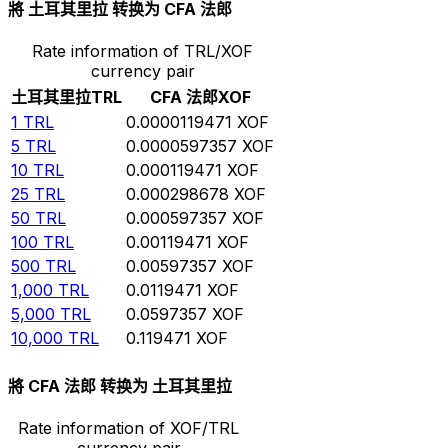
將 土耳其里拉 转换为 CFA 法郎
Rate information of TRL/XOF
currency pair
土耳其里拉
TRL
CFA 法郎
XOF
1
TRL
0.0000119471
XOF
5
TRL
0.0000597357
XOF
10
TRL
0.000119471
XOF
25
TRL
0.000298678
XOF
50
TRL
0.000597357
XOF
100
TRL
0.00119471
XOF
500
TRL
0.00597357
XOF
1,000
TRL
0.0119471
XOF
5,000
TRL
0.0597357
XOF
10,000
TRL
0.119471
XOF
將 CFA 法郎 转换为 土耳其里拉
Rate information of XOF/TRL
currency pair