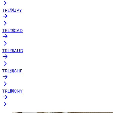
TRL到JPY
TRL到CAD
TRL到AUD
TRL到CHF
TRL到CNY