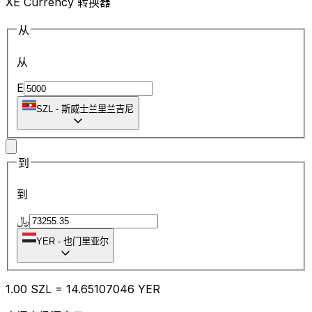
XE Currency 转换器
从
从
E
SZL
-
斯威士兰里兰吉尼
到
到
﷼
YER
-
也门里亚尔
1.00
SZL
=
14.65
107046
YER