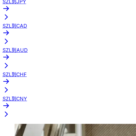
SZL到JPY
SZL到CAD
SZL到AUD
SZL到CHF
SZL到CNY